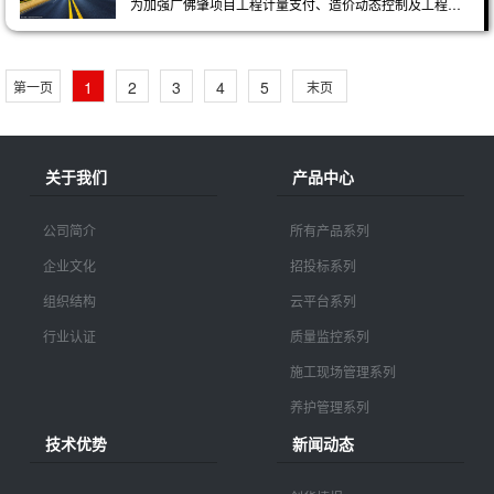
为加强广佛肇项目工程计量支付、造价动态控制及工程信息化管理，尽快熟悉应用综合管理系统
1
2
3
4
5
6
7
8
9
10
第一页
末页
关于我们
产品中心
公司简介
所有产品系列
企业文化
招投标系列
组织结构
云平台系列
行业认证
质量监控系列
施工现场管理系列
养护管理系列
技术优势
新闻动态