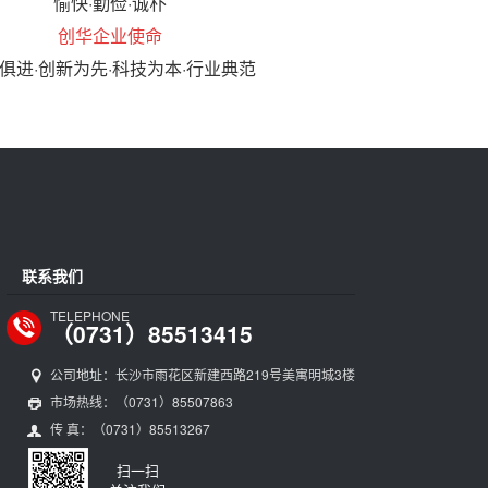
愉快·勤俭·诚朴
创华企业使命
俱进·创新为先·科技为本·行业典范
联系我们
TELEPHONE
（0731）85513415
公司地址：长沙市雨花区新建西路219号美寓明城3楼
市场热线：（0731）85507863
传 真：（0731）85513267
扫一扫