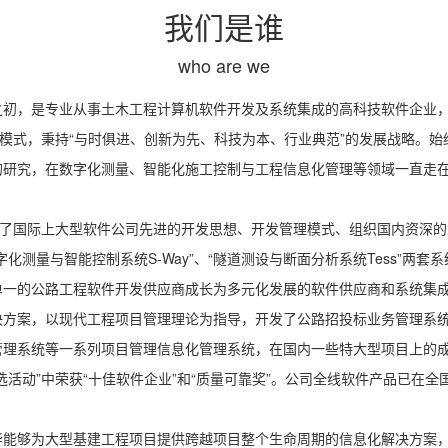
我们是谁
who are we
之初，是专业从事土木工程计算机软件开发及系统集成的高科技软件企业
展模式，秉持“与时俱进、创新为先、科技为本、行业典范”的发展战略。
的研究，在数字化测量、智能化施工控制与工程信息化管理等领域一直走
证，引入了国际上大型软件公司先进的开发思想、开发管理模式、组织国内资
测量与智能控制系统S-Way”、“隧道测设与断面分析系统Tess”两套
单一的公路工程软件开发供应商成长为多元化发展的软件供应商和系统集
决方案，以现代工程项目管理理论为指导，开发了公路招投标业务管理系
理系统等一系列项目管理信息化管理系统，在国内一些特大型项目上的成功
选活动”中荣获“十佳软件企业”和“质量可靠奖”。公司全线软件产品已在
华能够为大型基建工程项目提供跨越项目整个生命周期的信息化解决方案