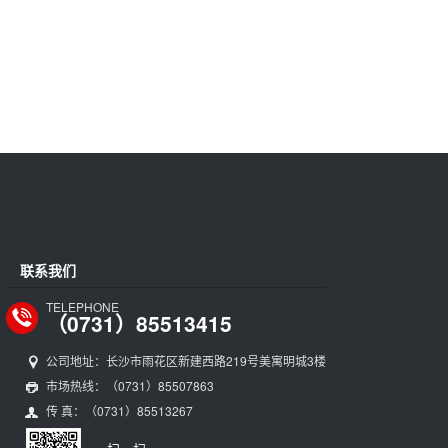
联系我们
TELEPHONE
（0731）85513415
公司地址：长沙市雨花区新建西路219号美寓明城3楼
市场热线：（0731）85507863
传 真：（0731）85513267